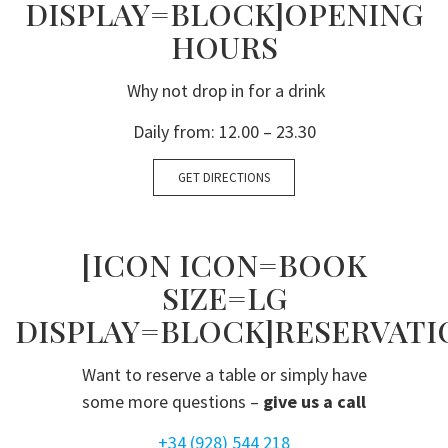
DISPLAY=BLOCK]OPENING
HOURS
Why not drop in for a drink
Daily from: 12.00 – 23.30
GET DIRECTIONS
[ICON ICON=BOOK
SIZE=LG
DISPLAY=BLOCK]RESERVATI
Want to reserve a table or simply have
some more questions –
give us a call
+
34 (928) 544 218