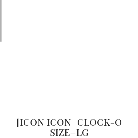
bartender cares about the customer…
we care about both equally.
Max
Garner, Barchef at Marina Playa Suites
[ICON ICON=CLOCK-O
SIZE=LG