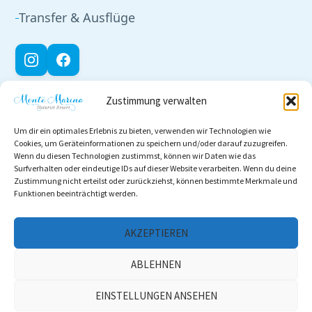
Transfer & Ausflüge
Zustimmung verwalten
RECHTLICHES
Um dir ein optimales Erlebnis zu bieten, verwenden wir Technologien wie
Impressum
Cookies, um Geräteinformationen zu speichern und/oder darauf zuzugreifen.
Wenn du diesen Technologien zustimmst, können wir Daten wie das
Datenschutz
Surfverhalten oder eindeutige IDs auf dieser Website verarbeiten. Wenn du deine
Zustimmung nicht erteilst oder zurückziehst, können bestimmte Merkmale und
Funktionen beeinträchtigt werden.
Cookie-Richtlinie
AGB
AKZEPTIEREN
ABLEHNEN
LAGE & ANFAHRT
EINSTELLUNGEN ANSEHEN